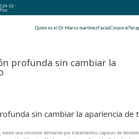
#124-52 -
Piso
Quién es el Dr Marco martinez
Facial
Corporal
Tera
ón profunda sin cambiar la
o
rofunda sin cambiar la apariencia de 
l, existe una creciente demanda por tratamientos capaces de devolve