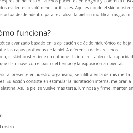
ad y expresión del rostro. Muchos pacientes en Bogotá y Colombia bus
ados evidentes o volúmenes artificiales. Aquí es donde el skinbooster 
 actúa desde adentro para revitalizar la piel sin modificar rasgos ni
cómo funciona?
tética avanzado basado en la aplicación de ácido hialurónico de baja
ar las capas profundas de la piel. A diferencia de los rellenos
, el skinbooster tiene un enfoque distinto: restablecer la capacida
n que disminuye con el paso del tiempo y la exposición ambiental.
tural presente en nuestro organismo, se infiltra en la dermis media
s. Su acción consiste en estimular la hidratación interna, mejorar la
 elastina. Así, la piel se vuelve más tersa, luminosa y firme, mantenie
n:
 rostro.