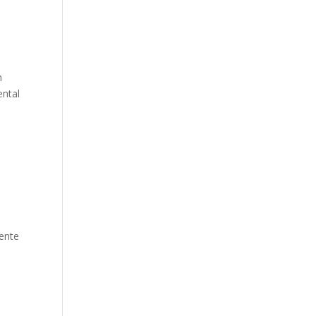
n
ental
ente