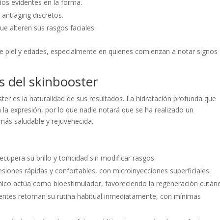
bios evidentes en la forma.
antiaging discretos.
ue alteren sus rasgos faciales.
de piel y edades, especialmente en quienes comienzan a notar signos
es del skinbooster
er es la naturalidad de sus resultados. La hidratación profunda que
 la expresión, por lo que nadie notará que se ha realizado un
 más saludable y rejuvenecida.
recupera su brillo y tonicidad sin modificar rasgos.
siones rápidas y confortables, con microinyecciones superficiales.
ónico actúa como bioestimulador, favoreciendo la regeneración cután
ientes retoman su rutina habitual inmediatamente, con mínimas