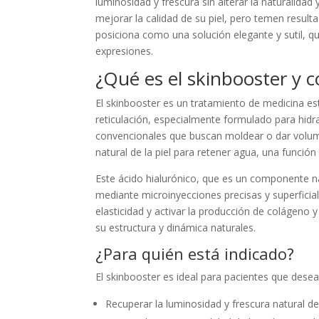
luminosidad y frescura sin alterar la naturalid
mejorar la calidad de su piel, pero temen result
posiciona como una solución elegante y sutil, que
expresiones.
¿Qué es el skinbooster y 
El skinbooster es un tratamiento de medicina es
reticulación, especialmente formulado para hidrat
convencionales que buscan moldear o dar volumen
natural de la piel para retener agua, una funció
Este ácido hialurónico, que es un componente na
mediante microinyecciones precisas y superficiale
elasticidad y activar la producción de colágeno y
su estructura y dinámica naturales.
¿Para quién está indicado?
El skinbooster es ideal para pacientes que desea
Recuperar la luminosidad y frescura natural del