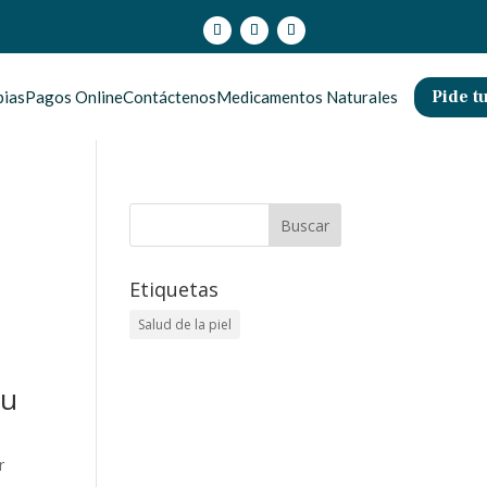
Pide tu
pias
Pagos Online
Contáctenos
Medicamentos Naturales
Etiquetas
Salud de la piel
tu
r