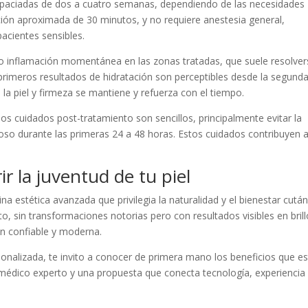
espaciadas de dos a cuatro semanas, dependiendo de las necesidades
ación aproximada de 30 minutos, y no requiere anestesia general,
acientes sensibles.
o inflamación momentánea en las zonas tratadas, que suele resolver
 primeros resultados de hidratación son perceptibles desde la segund
la piel y firmeza se mantiene y refuerza con el tiempo.
os cuidados post-tratamiento son sencillos, principalmente evitar la
guroso durante las primeras 24 a 48 horas. Estos cuidados contribuyen 
r la juventud de tu piel
na estética avanzada que privilegia la naturalidad y el bienestar cutá
, sin transformaciones notorias pero con resultados visibles en brill
ón confiable y moderna.
onalizada, te invito a conocer de primera mano los beneficios que e
 médico experto y una propuesta que conecta tecnología, experiencia