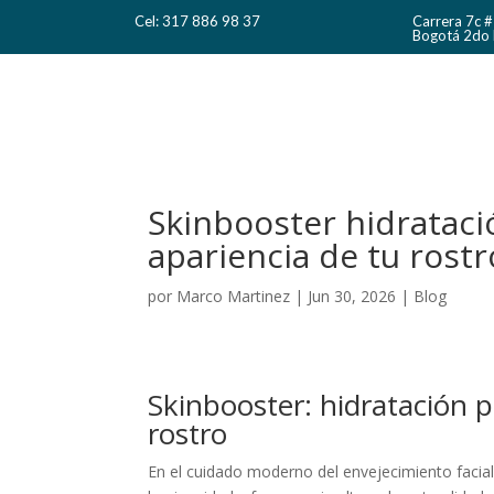
Cel: 317 886 98 37
Carrera 7c 
Bogotá 2do 
Skinbooster hidrataci
apariencia de tu rostr
por
Marco Martinez
|
Jun 30, 2026
|
Blog
Skinbooster: hidratación p
rostro
En el cuidado moderno del envejecimiento facia